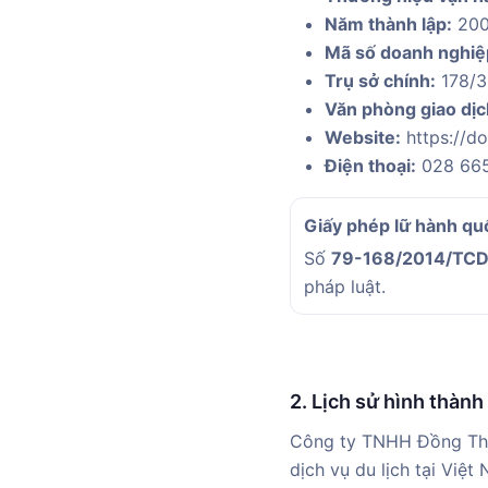
Năm thành lập:
20
Mã số doanh nghiệ
Trụ sở chính:
178/3 
Văn phòng giao dịc
Website:
https://d
Điện thoại:
028 66
Giấy phép lữ hành quố
Số
79-168/2014/TC
pháp luật.
2. Lịch sử hình thành 
Công ty TNHH Đồng Thị 
dịch vụ du lịch tại Việ