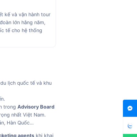
t kế và vận hành tour
 đoàn lớn hằng năm,
ốc tế cho hệ thống
du lịch quốc tế và khu
n.
n trong
Advisory Board
rọng nhất Việt Nam.
Bản, Hàn Quốc…
icketing agents
khi khai