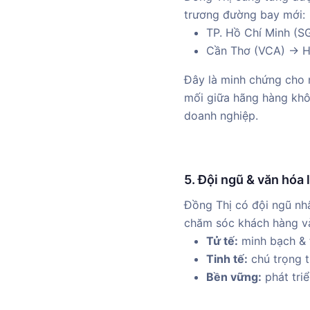
trương đường bay mới:
TP. Hồ Chí Minh (S
Cần Thơ (VCA) → H
Đây là minh chứng cho n
mối giữa hãng hàng khôn
doanh nghiệp.
5. Đội ngũ & văn hóa 
Đồng Thị có đội ngũ nhâ
chăm sóc khách hàng v
Tử tế:
minh bạch & 
Tinh tế:
chú trọng từ
Bền vững:
phát triể