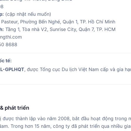
08
p:
(cập nhật nếu muốn)
Pasteur, Phường Bến Nghé, Quận 1, TP. Hồ Chí Minh
h:
Tầng 1, Tòa nhà V2, Sunrise City, Quận 7, TP. HCM
ongthi.com
50 8688
c tế:
DL-GPLHQT
, được Tổng cục Du lịch Việt Nam cấp và gia hạ
& phát triển
được thành lập vào năm 2008, bắt đầu hoạt động trong m
t Nam. Trong hơn 15 năm, công ty đã phát triển qua nhiều gi