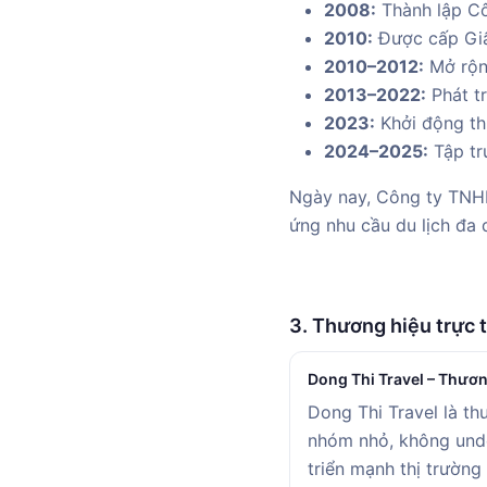
2008:
Thành lập C
2010:
Được cấp Giấ
2010–2012:
Mở rộng
2013–2022:
Phát tr
2023:
Khởi động th
2024–2025:
Tập tru
Ngày nay, Công ty TNHH
ứng nhu cầu du lịch đa 
3. Thương hiệu trực
Dong Thi Travel – Thươn
Dong Thi Travel là th
nhóm nhỏ, không unde
triển mạnh thị trường 