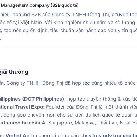
n Management Company (B2B quốc tế)
iệu inbound B2B của Công ty TNHH Đồng Thị, chuyên thiế
ốc tế tại Việt Nam. Với kinh nghiệm nhiều năm và số lượng
 tạo nên sự ổn định, tiêu chuẩn vận hành cao và uy tín qu
.
giải thưởng
iển, Công ty TNHH Đồng Thị đã hợp tác cùng nhiều tổ chức 
ilippines (DOT Philippines):
hợp tác truyền thông & xúc tiế
tional Travel Expo:
Founder của Đồng Thị là một thành viê
E, đóng góp chuyên môn cho sự kiện du lịch quốc tế quan t
outbound tại châu Á:
Singapore, Malaysia, Thái Lan, Nhật 
ược
Vietjet Air
tin chọn tổ chức các chuyến
study trip cho t