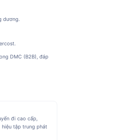
g dương.
ercost.
Dong DMC (B2B), đáp
uyến đi cao cấp,
hiệu tập trung phát