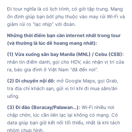
Đi tour nghĩa là có lịch trình, có giờ tập trung. Mạng
ổn định giúp bạn bớt phụ thuộc vào may rủi Wi‑Fi và
giảm rủi ro “lạc nhịp” với đoàn.
Những thời điểm bạn cần internet nhất trong tour
(và thường là lúc dễ hoang mang nhất):
(1) Vừa xuống sân bay Manila (MNL) / Cebu (CEB):
nhắn tin điểm danh, gọi cho HDV, xác nhận vị trí cửa
ra, báo gia đình ở Việt Nam “đã đến nơi”.
(2) Di chuyển nội đô:
mở Google Maps, gọi Grab,
tra địa chỉ khách sạn, gửi vị trí khi đi mua sắm/ăn
uống.
(3) Đi đảo (Boracay/Palawan…):
Wi‑Fi nhiều nơi
chập chờn, lúc cần liên lạc lại không có mạng. Có
data giúp bạn giữ kết nối tối thiểu, nhất là khi tách
nhóm chụp hình.