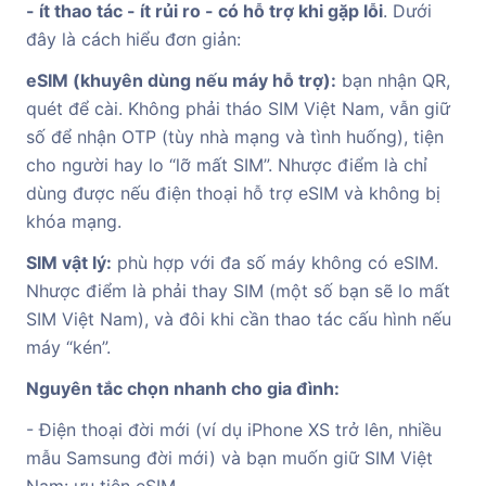
- ít thao tác - ít rủi ro - có hỗ trợ khi gặp lỗi
. Dưới
đây là cách hiểu đơn giản:
eSIM (khuyên dùng nếu máy hỗ trợ):
bạn nhận QR,
quét để cài. Không phải tháo SIM Việt Nam, vẫn giữ
số để nhận OTP (tùy nhà mạng và tình huống), tiện
cho người hay lo “lỡ mất SIM”. Nhược điểm là chỉ
dùng được nếu điện thoại hỗ trợ eSIM và không bị
khóa mạng.
SIM vật lý:
phù hợp với đa số máy không có eSIM.
Nhược điểm là phải thay SIM (một số bạn sẽ lo mất
SIM Việt Nam), và đôi khi cần thao tác cấu hình nếu
máy “kén”.
Nguyên tắc chọn nhanh cho gia đình:
- Điện thoại đời mới (ví dụ iPhone XS trở lên, nhiều
mẫu Samsung đời mới) và bạn muốn giữ SIM Việt
Nam: ưu tiên eSIM.