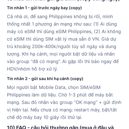
Tin nhắn 1 - gửi trước ngày bay (copy)
Cả nhà ơi, để sang Philippines không bị rối, mình
thống nhất 1 phương án mạng như sau: (1) Ai dùng
máy có eSIM thì dùng eSIM Philippines, (2) Ai không
có eSIM thì dùng SIM vật lý mua sẵn ở VN. Giá dự
trù khoảng 200k-400k/người tùy số ngày và dung
lượng. Khi hạ cánh, mọi người bật dữ liệu và nhắn
vào group “đã có mạng”. Ai gặp lỗi thì báo ngay để
HDV/nhóm hỗ trợ xử lý.
Tin nhắn 2 - gửi sau khi hạ cánh (copy)
Mọi người bật Mobile Data, chọn SIM/eSIM
Philippines làm dữ liệu. Chờ 1-3 phút để máy bắt
mạng. Sau đó nhắn vào group “OK mạng” + gửi định
vị hiện tại. Nếu chưa có mạng: restart máy, bật/tắt
chế độ máy bay 10 giây rồi thử lại.
10) FAQ - câu hỏi thường gặp (mua ở đâu và