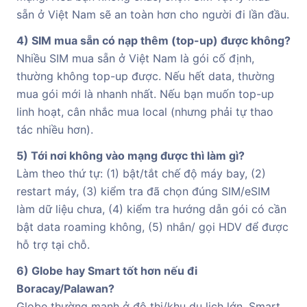
sẵn ở Việt Nam sẽ an toàn hơn cho người đi lần đầu.
4) SIM mua sẵn có nạp thêm (top-up) được không?
Nhiều SIM mua sẵn ở Việt Nam là gói cố định,
thường không top-up được. Nếu hết data, thường
mua gói mới là nhanh nhất. Nếu bạn muốn top-up
linh hoạt, cân nhắc mua local (nhưng phải tự thao
tác nhiều hơn).
5) Tới nơi không vào mạng được thì làm gì?
Làm theo thứ tự: (1) bật/tắt chế độ máy bay, (2)
restart máy, (3) kiểm tra đã chọn đúng SIM/eSIM
làm dữ liệu chưa, (4) kiểm tra hướng dẫn gói có cần
bật data roaming không, (5) nhắn/ gọi HDV để được
hỗ trợ tại chỗ.
6) Globe hay Smart tốt hơn nếu đi
Boracay/Palawan?
Globe thường mạnh ở đô thị/khu du lịch lớn, Smart