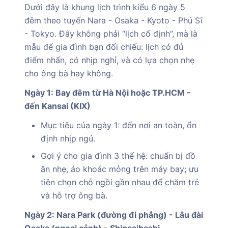
Dưới đây là khung lịch trình kiểu 6 ngày 5
đêm theo tuyến Nara - Osaka - Kyoto - Phú Sĩ
- Tokyo. Đây không phải “lịch cố định”, mà là
mẫu để gia đình bạn đối chiếu: lịch có đủ
điểm nhấn, có nhịp nghỉ, và có lựa chọn nhẹ
cho ông bà hay không.
Ngày 1: Bay đêm từ Hà Nội hoặc TP.HCM -
đến Kansai (KIX)
Mục tiêu của ngày 1: đến nơi an toàn, ổn
định nhịp ngủ.
Gợi ý cho gia đình 3 thế hệ: chuẩn bị đồ
ăn nhẹ, áo khoác mỏng trên máy bay; ưu
tiên chọn chỗ ngồi gần nhau để chăm trẻ
và hỗ trợ ông bà.
Ngày 2: Nara Park (đường đi phẳng) - Lâu đài
Osaka (ngoại cảnh) - Shinsaibashi