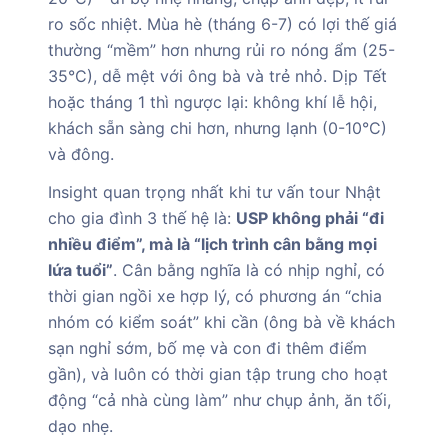
ro sốc nhiệt. Mùa hè (tháng 6-7) có lợi thế giá
thường “mềm” hơn nhưng rủi ro nóng ẩm (25-
35°C), dễ mệt với ông bà và trẻ nhỏ. Dịp Tết
hoặc tháng 1 thì ngược lại: không khí lễ hội,
khách sẵn sàng chi hơn, nhưng lạnh (0-10°C)
và đông.
Insight quan trọng nhất khi tư vấn tour Nhật
cho gia đình 3 thế hệ là:
USP không phải “đi
nhiều điểm”, mà là “lịch trình cân bằng mọi
lứa tuổi”
. Cân bằng nghĩa là có nhịp nghỉ, có
thời gian ngồi xe hợp lý, có phương án “chia
nhóm có kiểm soát” khi cần (ông bà về khách
sạn nghỉ sớm, bố mẹ và con đi thêm điểm
gần), và luôn có thời gian tập trung cho hoạt
động “cả nhà cùng làm” như chụp ảnh, ăn tối,
dạo nhẹ.