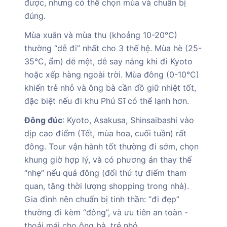
được, nhưng có thể chọn mùa và chuẩn bị
đúng.
Mùa xuân và mùa thu (khoảng 10-20°C)
thường “dễ đi” nhất cho 3 thế hệ. Mùa hè (25-
35°C, ẩm) dễ mệt, dễ say nắng khi đi Kyoto
hoặc xếp hàng ngoài trời. Mùa đông (0-10°C)
khiến trẻ nhỏ và ông bà cần đồ giữ nhiệt tốt,
đặc biệt nếu đi khu Phú Sĩ có thể lạnh hơn.
Đông đúc
: Kyoto, Asakusa, Shinsaibashi vào
dịp cao điểm (Tết, mùa hoa, cuối tuần) rất
đông. Tour vận hành tốt thường đi sớm, chọn
khung giờ hợp lý, và có phương án thay thế
“nhẹ” nếu quá đông (đổi thứ tự điểm tham
quan, tăng thời lượng shopping trong nhà).
Gia đình nên chuẩn bị tinh thần: “đi đẹp”
thường đi kèm “đông”, và ưu tiên an toàn -
thoải mái cho ông bà, trẻ nhỏ.