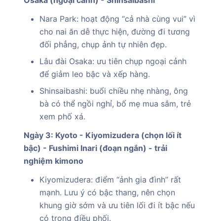
Nara Park: hoạt động “cả nhà cùng vui” vì
cho nai ăn dễ thực hiện, đường đi tương
đối phẳng, chụp ảnh tự nhiên đẹp.
Lâu đài Osaka: ưu tiên chụp ngoại cảnh
để giảm leo bậc và xếp hàng.
Shinsaibashi: buổi chiều nhẹ nhàng, ông
bà có thể ngồi nghỉ, bố mẹ mua sắm, trẻ
xem phố xá.
Ngày 3: Kyoto - Kiyomizudera (chọn lối ít
bậc) - Fushimi Inari (đoạn ngắn) - trải
nghiệm kimono
Kiyomizudera: điểm “ảnh gia đình” rất
mạnh. Lưu ý có bậc thang, nên chọn
khung giờ sớm và ưu tiên lối đi ít bậc nếu
có trong điều phối.