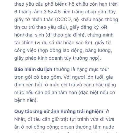
theo yêu cầu phổ biến): hộ chiếu còn hạn trên
6 tháng, ảnh 3.5x4.5 nền trắng chụp gần đây,
giấy tờ nhân thân (CCCD, hộ khẩu hoặc thông
tin cư trú theo yêu cầu), giấy đăng ký kết
hôn/khai sinh (đi theo gia đình), chứng minh
tài chính (ví dụ sổ dư hoặc sao kê), giấy tờ
công việc (hợp đồng lao động, bảng lương,
giấy phép kinh doanh tùy trường hợp).
Bảo hiểm du lịch
thường là hạng mục tour
trọn gói có bao gồm. Với người lớn tuổi, gia
đình nên hỏi rõ mức chi trả và cân nhắc nâng
mức nếu cần để an tâm hơn (đặc biệt nếu có
bệnh nền).
Quy tắc ứng xử ảnh hưởng trải nghiệm
: ở
Nhật, đi tàu cần giữ trật tự; tránh vừa đi vừa
ăn ở nơi công cộng; onsen thường tắm nude