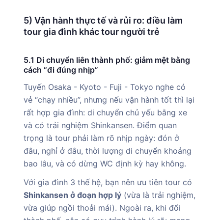
5) Vận hành thực tế và rủi ro: điều làm
tour gia đình khác tour người trẻ
5.1 Di chuyển liên thành phố: giảm mệt bằng
cách “đi đúng nhịp”
Tuyến Osaka - Kyoto - Fuji - Tokyo nghe có
vẻ “chạy nhiều”, nhưng nếu vận hành tốt thì lại
rất hợp gia đình: di chuyển chủ yếu bằng xe
và có trải nghiệm Shinkansen. Điểm quan
trọng là tour phải làm rõ nhịp ngày: đón ở
đâu, nghỉ ở đâu, thời lượng di chuyển khoảng
bao lâu, và có dừng WC định kỳ hay không.
Với gia đình 3 thế hệ, bạn nên ưu tiên tour có
Shinkansen ở đoạn hợp lý
(vừa là trải nghiệm,
vừa giúp ngồi thoải mái). Ngoài ra, khi đổi