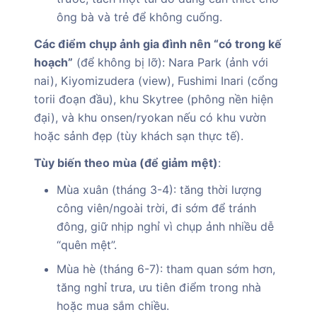
ông bà và trẻ để không cuống.
Các điểm chụp ảnh gia đình nên “có trong kế
hoạch”
(để không bị lỡ): Nara Park (ảnh với
nai), Kiyomizudera (view), Fushimi Inari (cổng
torii đoạn đầu), khu Skytree (phông nền hiện
đại), và khu onsen/ryokan nếu có khu vườn
hoặc sảnh đẹp (tùy khách sạn thực tế).
Tùy biến theo mùa (để giảm mệt)
:
Mùa xuân (tháng 3-4): tăng thời lượng
công viên/ngoài trời, đi sớm để tránh
đông, giữ nhịp nghỉ vì chụp ảnh nhiều dễ
“quên mệt”.
Mùa hè (tháng 6-7): tham quan sớm hơn,
tăng nghỉ trưa, ưu tiên điểm trong nhà
hoặc mua sắm chiều.