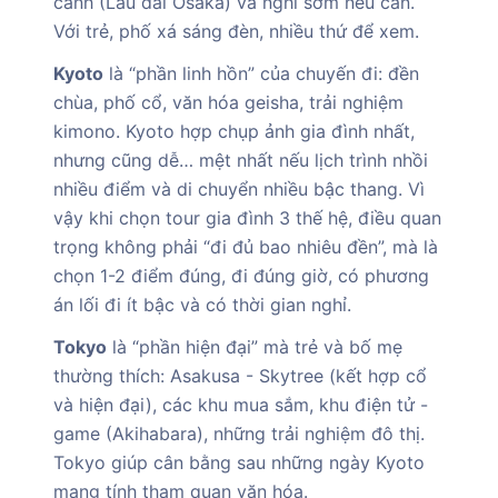
cảnh (Lâu đài Osaka) và nghỉ sớm nếu cần.
Với trẻ, phố xá sáng đèn, nhiều thứ để xem.
Kyoto
là “phần linh hồn” của chuyến đi: đền
chùa, phố cổ, văn hóa geisha, trải nghiệm
kimono. Kyoto hợp chụp ảnh gia đình nhất,
nhưng cũng dễ… mệt nhất nếu lịch trình nhồi
nhiều điểm và di chuyển nhiều bậc thang. Vì
vậy khi chọn tour gia đình 3 thế hệ, điều quan
trọng không phải “đi đủ bao nhiêu đền”, mà là
chọn 1-2 điểm đúng, đi đúng giờ, có phương
án lối đi ít bậc và có thời gian nghỉ.
Tokyo
là “phần hiện đại” mà trẻ và bố mẹ
thường thích: Asakusa - Skytree (kết hợp cổ
và hiện đại), các khu mua sắm, khu điện tử -
game (Akihabara), những trải nghiệm đô thị.
Tokyo giúp cân bằng sau những ngày Kyoto
mang tính tham quan văn hóa.