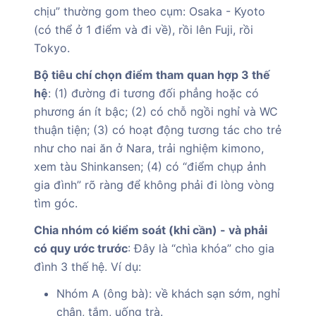
chịu” thường gom theo cụm: Osaka - Kyoto
(có thể ở 1 điểm và đi về), rồi lên Fuji, rồi
Tokyo.
Bộ tiêu chí chọn điểm tham quan hợp 3 thế
hệ
: (1) đường đi tương đối phẳng hoặc có
phương án ít bậc; (2) có chỗ ngồi nghỉ và WC
thuận tiện; (3) có hoạt động tương tác cho trẻ
như cho nai ăn ở Nara, trải nghiệm kimono,
xem tàu Shinkansen; (4) có “điểm chụp ảnh
gia đình” rõ ràng để không phải đi lòng vòng
tìm góc.
Chia nhóm có kiểm soát (khi cần) - và phải
có quy ước trước
: Đây là “chìa khóa” cho gia
đình 3 thế hệ. Ví dụ:
Nhóm A (ông bà): về khách sạn sớm, nghỉ
chân, tắm, uống trà.