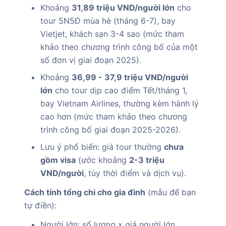
Khoảng
31,89 triệu VND/người lớn
cho
tour 5N5Đ mùa hè (tháng 6-7), bay
Vietjet, khách sạn 3-4 sao (mức tham
khảo theo chương trình công bố của một
số đơn vị giai đoạn 2025).
Khoảng
36,99 - 37,9 triệu VND/người
lớn
cho tour dịp cao điểm Tết/tháng 1,
bay Vietnam Airlines, thường kèm hành lý
cao hơn (mức tham khảo theo chương
trình công bố giai đoạn 2025-2026).
Lưu ý phổ biến: giá tour thường
chưa
gồm visa
(ước khoảng
2-3 triệu
VND/người
, tùy thời điểm và dịch vụ).
Cách tính tổng chi cho gia đình
(mẫu để bạn
tự điền):
Người lớn: số lượng x giá người lớn.