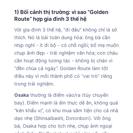
1) Bối cảnh thị trường: vì sao “Golden
Route” hợp gia đình 3 thế hệ
Với gia đình 3 thế hệ, “đi đâu” không chỉ là sở
thích. Nó là bài toán dung hòa: ông bà cần
nhịp nghỉ - ít đi bộ - có chỗ ngồi; bố mẹ muốn
chụp ảnh đẹp - trải nghiệm văn hóa; con cháu
cần hoạt động tương tác - không bị chán vì
“đền chùa cả ngày”. Golden Route làm tốt
điều này vì mỗi thành phố có “vai trò” riêng
trong trải nghiệm.
Osaka
thường là điểm vào/ra (tùy chuyến
bay). Điểm mạnh là ẩm thực dễ ăn, không quá
“kén khẩu vị”, có khu mua sắm tiện cho cả nhà
dạo nhẹ (Shinsaibashi, Dotonbori). Với ông
bà, Osaka hợp cho lịch nhẹ, chụp ảnh ngoại