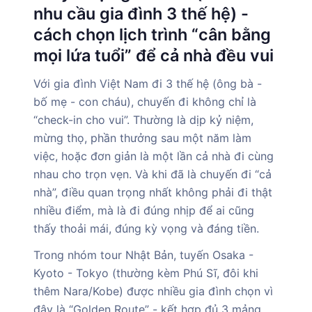
nhu cầu gia đình 3 thế hệ) -
cách chọn lịch trình “cân bằng
mọi lứa tuổi” để cả nhà đều vui
Với gia đình Việt Nam đi 3 thế hệ (ông bà -
bố mẹ - con cháu), chuyến đi không chỉ là
“check-in cho vui”. Thường là dịp kỷ niệm,
mừng thọ, phần thưởng sau một năm làm
việc, hoặc đơn giản là một lần cả nhà đi cùng
nhau cho trọn vẹn. Và khi đã là chuyến đi “cả
nhà”, điều quan trọng nhất không phải đi thật
nhiều điểm, mà là đi đúng nhịp để ai cũng
thấy thoải mái, đúng kỳ vọng và đáng tiền.
Trong nhóm tour Nhật Bản, tuyến Osaka -
Kyoto - Tokyo (thường kèm Phú Sĩ, đôi khi
thêm Nara/Kobe) được nhiều gia đình chọn vì
đây là “Golden Route” - kết hợp đủ 3 mảng