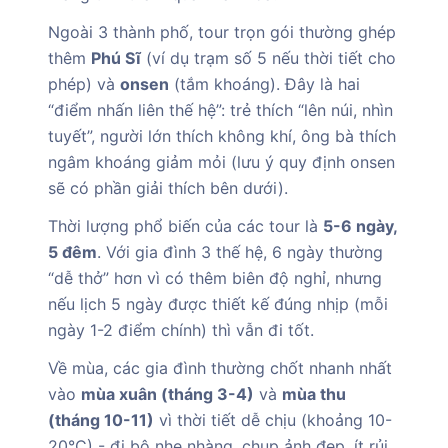
Ngoài 3 thành phố, tour trọn gói thường ghép
thêm
Phú Sĩ
(ví dụ trạm số 5 nếu thời tiết cho
phép) và
onsen
(tắm khoáng). Đây là hai
“điểm nhấn liên thế hệ”: trẻ thích “lên núi, nhìn
tuyết”, người lớn thích không khí, ông bà thích
ngâm khoáng giảm mỏi (lưu ý quy định onsen
sẽ có phần giải thích bên dưới).
Thời lượng phổ biến của các tour là
5-6 ngày,
5 đêm
. Với gia đình 3 thế hệ, 6 ngày thường
“dễ thở” hơn vì có thêm biên độ nghỉ, nhưng
nếu lịch 5 ngày được thiết kế đúng nhịp (mỗi
ngày 1-2 điểm chính) thì vẫn đi tốt.
Về mùa, các gia đình thường chốt nhanh nhất
vào
mùa xuân (tháng 3-4)
và
mùa thu
(tháng 10-11)
vì thời tiết dễ chịu (khoảng 10-
20°C) - đi bộ nhẹ nhàng, chụp ảnh đẹp, ít rủi