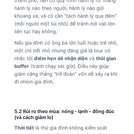
thành phố, nên có quy trình hành lý rõ: mang
hành lý nào theo người, hành lý nào gửi
khoang xe, và có cần “tách hành lý qua đêm”
(mỗi người một túi nhỏ) để tránh mở vali lớn
liên tục hay không.
Nếu gia đình có ông bà lớn tuổi hoặc trẻ nhỏ,
một chi tiết nhỏ nhưng đáng giá là tour có
nhắc tới
điểm hẹn dễ nhận diện
và
thời gian
buffer
(tránh chạy sát giờ). Điều này giúp
giảm căng thẳng “trễ đoàn” vốn dễ xảy ra khi
đi nhóm gia đình.
5.2 Rủi ro theo mùa: nóng - lạnh - đông đúc
(và cách giảm lo)
Thời tiết
là thứ gia đình không kiểm soát