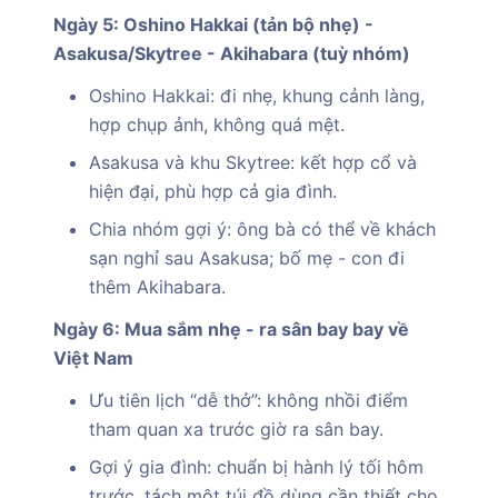
Ngày 5: Oshino Hakkai (tản bộ nhẹ) -
Asakusa/Skytree - Akihabara (tuỳ nhóm)
Oshino Hakkai: đi nhẹ, khung cảnh làng,
hợp chụp ảnh, không quá mệt.
Asakusa và khu Skytree: kết hợp cổ và
hiện đại, phù hợp cả gia đình.
Chia nhóm gợi ý: ông bà có thể về khách
sạn nghỉ sau Asakusa; bố mẹ - con đi
thêm Akihabara.
Ngày 6: Mua sắm nhẹ - ra sân bay bay về
Việt Nam
Ưu tiên lịch “dễ thở”: không nhồi điểm
tham quan xa trước giờ ra sân bay.
Gợi ý gia đình: chuẩn bị hành lý tối hôm
trước, tách một túi đồ dùng cần thiết cho