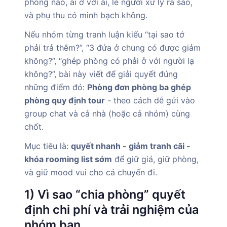
phòng nào, ai ở với ai, lẻ người xử lý ra sao,
và phụ thu có minh bạch không.
Nếu nhóm từng tranh luận kiểu “tại sao tớ
phải trả thêm?”, “3 đứa ở chung có được giảm
không?”, “ghép phòng có phải ở với người lạ
không?”, bài này viết để giải quyết đúng
những điểm đó:
Phòng đơn phòng ba ghép
phòng quy định tour
- theo cách dễ gửi vào
group chat và cả nhà (hoặc cả nhóm) cùng
chốt.
Mục tiêu là:
quyết nhanh - giảm tranh cãi -
khóa rooming list sớm
để giữ giá, giữ phòng,
và giữ mood vui cho cả chuyến đi.
1) Vì sao “chia phòng” quyết
định chi phí và trải nghiệm của
nhóm bạn