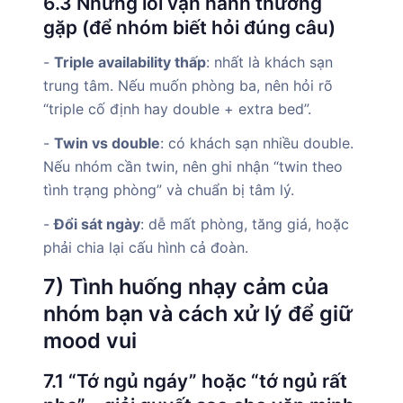
6.3 Những lỗi vận hành thường
gặp (để nhóm biết hỏi đúng câu)
-
Triple availability thấp
: nhất là khách sạn
trung tâm. Nếu muốn phòng ba, nên hỏi rõ
“triple cố định hay double + extra bed”.
-
Twin vs double
: có khách sạn nhiều double.
Nếu nhóm cần twin, nên ghi nhận “twin theo
tình trạng phòng” và chuẩn bị tâm lý.
-
Đổi sát ngày
: dễ mất phòng, tăng giá, hoặc
phải chia lại cấu hình cả đoàn.
7) Tình huống nhạy cảm của
nhóm bạn và cách xử lý để giữ
mood vui
7.1 “Tớ ngủ ngáy” hoặc “tớ ngủ rất