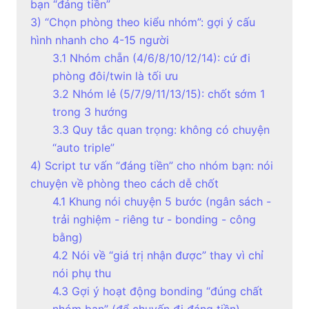
bạn “đáng tiền”
3) “Chọn phòng theo kiểu nhóm”: gợi ý cấu
hình nhanh cho 4-15 người
3.1 Nhóm chẵn (4/6/8/10/12/14): cứ đi
phòng đôi/twin là tối ưu
3.2 Nhóm lẻ (5/7/9/11/13/15): chốt sớm 1
trong 3 hướng
3.3 Quy tắc quan trọng: không có chuyện
“auto triple”
4) Script tư vấn “đáng tiền” cho nhóm bạn: nói
chuyện về phòng theo cách dễ chốt
4.1 Khung nói chuyện 5 bước (ngân sách -
trải nghiệm - riêng tư - bonding - công
bằng)
4.2 Nói về “giá trị nhận được” thay vì chỉ
nói phụ thu
4.3 Gợi ý hoạt động bonding “đúng chất
nhóm bạn” (để chuyến đi đáng tiền)