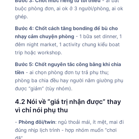
Bước 3: Chốt mức riêng tư tối thiểu
- ai bắt
buộc phòng đơn, ai ok ở 3 người/phòng, ai ok
ghép.
Bước 4: Chốt cách tăng bonding để bù cho
nhạy cảm chuyện phòng
- 1 bữa set dinner, 1
đêm night market, 1 activity chung kiểu boat
trip hoặc workshop.
Bước 5: Chốt nguyên tắc công bằng khi chia
tiền
- ai chọn phòng đơn tự trả phụ thu;
phòng ba chia đều hay người nằm giường phụ
được “giảm” (tùy nhóm).
4.2 Nói về “giá trị nhận được” thay
vì chỉ nói phụ thu
-
Phòng đôi/twin
: ngủ thoải mái, ít mệt, mai đi
đúng nhịp lịch trình - hợp nhóm muốn “chơi
đã”.