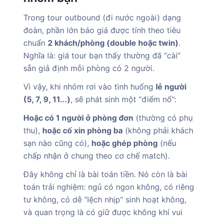
Trong tour outbound (đi nước ngoài) dạng
đoàn, phần lớn báo giá được tính theo tiêu
chuẩn
2 khách/phòng (double hoặc twin)
.
Nghĩa là: giá tour bạn thấy thường đã “cài”
sẵn giả định mỗi phòng có 2 người.
Vì vậy, khi nhóm rơi vào tình huống
lẻ người
(5, 7, 9, 11...)
, sẽ phát sinh một “điểm nổ”:
Hoặc có 1 người ở phòng đơn
(thường có phụ
thu),
hoặc cố xin phòng ba
(không phải khách
sạn nào cũng có),
hoặc ghép phòng
(nếu
chấp nhận ở chung theo cơ chế match).
Đây không chỉ là bài toán tiền. Nó còn là bài
toán trải nghiệm: ngủ có ngon không, có riêng
tư không, có dễ “lệch nhịp” sinh hoạt không,
và quan trọng là có giữ được không khí vui