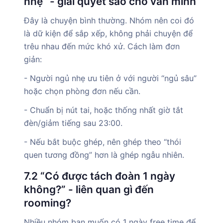
nhẹ” - giải quyết sao cho văn minh
Đây là chuyện bình thường. Nhóm nên coi đó
là dữ kiện để sắp xếp, không phải chuyện để
trêu nhau đến mức khó xử. Cách làm đơn
giản:
- Người ngủ nhẹ ưu tiên ở với người “ngủ sâu”
hoặc chọn phòng đơn nếu cần.
- Chuẩn bị nút tai, hoặc thống nhất giờ tắt
đèn/giảm tiếng sau 23:00.
- Nếu bắt buộc ghép, nên ghép theo “thói
quen tương đồng” hơn là ghép ngẫu nhiên.
7.2 “Có được tách đoàn 1 ngày
không?” - liên quan gì đến
rooming?
Nhiều nhóm bạn muốn có 1 ngày free time để