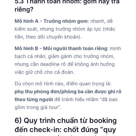
5.3 Thanh toán nhóm: gom hay trả
riêng?
Mô hình A - Trưởng nhóm gom
: nhanh, dễ
kiểm soát, nhưng trưởng nhóm áp lực (nhắc
tiền, theo dõi chuyển khoản).
Mô hình B - Mỗi người thanh toán riêng
: minh
bạch cá nhân, giảm gánh cho trưởng nhóm,
nhưng cần deadline rõ để không ảnh hưởng
việc giữ chỗ cho cả đoàn.
Dù chọn mô hình nào, điểm quan trọng là:
phụ thu phòng đơn/phòng ba cần được ghi rõ
theo từng người
để tránh hiểu nhầm “đã bao
gồm trong giá tour”.
6) Quy trình chuẩn từ booking
đến check-in: chốt đúng “quy