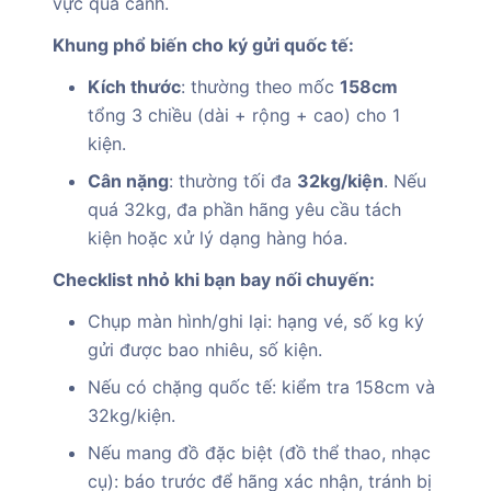
vực quá cảnh.
Khung phổ biến cho ký gửi quốc tế:
Kích thước
: thường theo mốc
158cm
tổng 3 chiều (dài + rộng + cao) cho 1
kiện.
Cân nặng
: thường tối đa
32kg/kiện
. Nếu
quá 32kg, đa phần hãng yêu cầu tách
kiện hoặc xử lý dạng hàng hóa.
Checklist nhỏ khi bạn bay nối chuyến:
Chụp màn hình/ghi lại: hạng vé, số kg ký
gửi được bao nhiêu, số kiện.
Nếu có chặng quốc tế: kiểm tra 158cm và
32kg/kiện.
Nếu mang đồ đặc biệt (đồ thể thao, nhạc
cụ): báo trước để hãng xác nhận, tránh bị