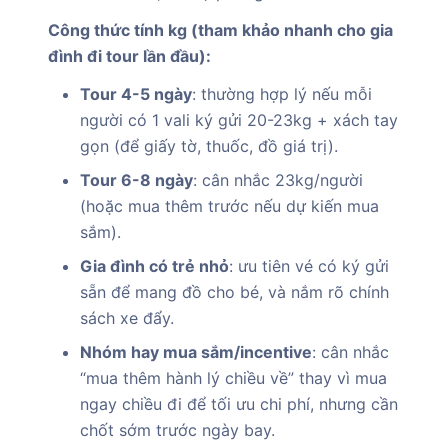
Công thức tính kg (tham khảo nhanh cho gia
đình đi tour lần đầu):
Tour 4-5 ngày
: thường hợp lý nếu mỗi
người có 1 vali ký gửi 20-23kg + xách tay
gọn (để giấy tờ, thuốc, đồ giá trị).
Tour 6-8 ngày
: cân nhắc 23kg/người
(hoặc mua thêm trước nếu dự kiến mua
sắm).
Gia đình có trẻ nhỏ
: ưu tiên vé có ký gửi
sẵn để mang đồ cho bé, và nắm rõ chính
sách xe đẩy.
Nhóm hay mua sắm/incentive
: cân nhắc
“mua thêm hành lý chiều về” thay vì mua
ngay chiều đi để tối ưu chi phí, nhưng cần
chốt sớm trước ngày bay.