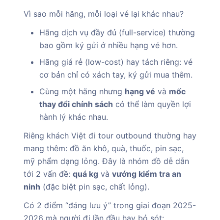
Vì sao mỗi hãng, mỗi loại vé lại khác nhau?
Hãng dịch vụ đầy đủ (full-service) thường
bao gồm ký gửi ở nhiều hạng vé hơn.
Hãng giá rẻ (low-cost) hay tách riêng: vé
cơ bản chỉ có xách tay, ký gửi mua thêm.
Cùng một hãng nhưng
hạng vé
và
mốc
thay đổi chính sách
có thể làm quyền lợi
hành lý khác nhau.
Riêng khách Việt đi tour outbound thường hay
mang thêm: đồ ăn khô, quà, thuốc, pin sạc,
mỹ phẩm dạng lỏng. Đây là nhóm đồ dễ dẫn
tới 2 vấn đề:
quá kg
và
vướng kiểm tra an
ninh
(đặc biệt pin sạc, chất lỏng).
Có 2 điểm “đáng lưu ý” trong giai đoạn 2025-
2026 mà người đi lần đầu hay bỏ sót: