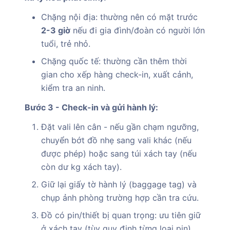
Chặng nội địa: thường nên có mặt trước
2-3 giờ
nếu đi gia đình/đoàn có người lớn
tuổi, trẻ nhỏ.
Chặng quốc tế: thường cần thêm thời
gian cho xếp hàng check-in, xuất cảnh,
kiểm tra an ninh.
Bước 3 - Check-in và gửi hành lý:
Đặt vali lên cân - nếu gần chạm ngưỡng,
chuyển bớt đồ nhẹ sang vali khác (nếu
được phép) hoặc sang túi xách tay (nếu
còn dư kg xách tay).
Giữ lại giấy tờ hành lý (baggage tag) và
chụp ảnh phòng trường hợp cần tra cứu.
Đồ có pin/thiết bị quan trọng: ưu tiên giữ
ở xách tay (tùy quy định từng loại pin).