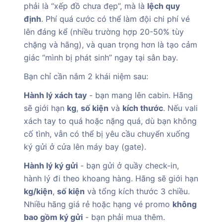
phải là “xếp đồ chưa đẹp”, mà là
lệch quy
định
. Phí quá cước có thể làm đội chi phí vé
lên đáng kể (nhiều trường hợp 20-50% tùy
chặng và hãng), và quan trọng hơn là tạo cảm
giác “mình bị phát sinh” ngay tại sân bay.
Bạn chỉ cần nắm 2 khái niệm sau:
Hành lý xách tay
- bạn mang lên cabin. Hãng
sẽ giới hạn
kg
,
số kiện
và
kích thước
. Nếu vali
xách tay to quá hoặc nặng quá, dù bạn không
cố tình, vẫn có thể bị yêu cầu chuyển xuống
ký gửi ở cửa lên máy bay (gate).
Hành lý ký gửi
- bạn gửi ở quầy check-in,
hành lý đi theo khoang hàng. Hãng sẽ giới hạn
kg/kiện
,
số kiện
và tổng kích thước 3 chiều.
Nhiều hãng giá rẻ hoặc hạng vé promo
không
bao gồm ký gửi
- bạn phải mua thêm.