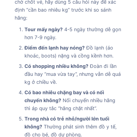
chờ chốt vé, hãy dùng 5 câu hỏi này để xác
định “cần bao nhiêu kg” trước khi so sánh
hãng:
Tour mấy ngày?
4-5 ngày thường dễ gọn
hơn 7-9 ngày.
Điểm đến lạnh hay nóng?
Đồ lạnh (áo
khoác, boots) nặng và cồng kềnh hơn.
Có shopping nhiều không?
Đoàn đi lần
đầu hay “mua vừa tay”, nhưng vẫn dễ quá
kg ở chiều về.
Có bao nhiêu chặng bay và có nối
chuyến không?
Nối chuyến nhiều hãng
thì áp quy tắc “hãng chặt nhất”.
Trong nhà có trẻ nhỏ/người lớn tuổi
không?
Thường phát sinh thêm đồ y tế,
đồ cho bé, đồ dự phòng.