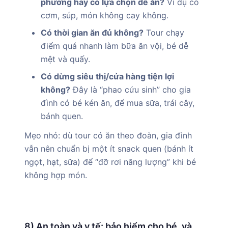
phương hay có lựa chọn dễ ăn?
Ví dụ có
cơm, súp, món không cay không.
Có thời gian ăn đủ không?
Tour chạy
điểm quá nhanh làm bữa ăn vội, bé dễ
mệt và quấy.
Có dừng siêu thị/cửa hàng tiện lợi
không?
Đây là “phao cứu sinh” cho gia
đình có bé kén ăn, để mua sữa, trái cây,
bánh quen.
Mẹo nhỏ: dù tour có ăn theo đoàn, gia đình
vẫn nên chuẩn bị một ít snack quen (bánh ít
ngọt, hạt, sữa) để “đỡ rơi năng lượng” khi bé
không hợp món.
8) An toàn và y tế: bảo hiểm cho bé, và