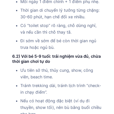
Mỗi ngày 1 điểm chính + 1 điểm phụ nhẹ.
Thời gian di chuyển lý tưởng từng chặng:
30-60 phút, hạn chế đổi xe nhiều.
Có “toilet stop” rõ ràng, chỗ dừng nghỉ,
và nếu cần thì chỗ thay tã.
Đi sớm về sớm để bé còn thời gian ngủ
trưa hoặc ngủ bù.
6.2) Với bé 5-9 tuổi: trải nghiệm vừa đủ, chừa
thời gian chơi tự do
Ưu tiên sở thú, thủy cung, show, công
viên, beach time.
Tránh trekking dài, tránh lịch trình “check-
in chạy điểm”.
Nếu có hoạt động đặc biệt (ví dụ đi
thuyền, show tối), nên bù bằng buổi chiều
nhẹ hơn.