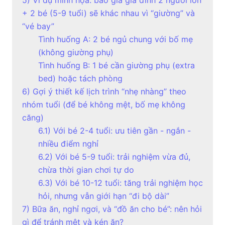
+ 2 bé (5-9 tuổi) sẽ khác nhau vì “giường” và
“vé bay”
Tình huống A: 2 bé ngủ chung với bố mẹ
(không giường phụ)
Tình huống B: 1 bé cần giường phụ (extra
bed) hoặc tách phòng
6) Gợi ý thiết kế lịch trình “nhẹ nhàng” theo
nhóm tuổi (để bé không mệt, bố mẹ không
căng)
6.1) Với bé 2-4 tuổi: ưu tiên gần - ngắn -
nhiều điểm nghỉ
6.2) Với bé 5-9 tuổi: trải nghiệm vừa đủ,
chừa thời gian chơi tự do
6.3) Với bé 10-12 tuổi: tăng trải nghiệm học
hỏi, nhưng vẫn giới hạn “đi bộ dài”
7) Bữa ăn, nghỉ ngơi, và “đồ ăn cho bé”: nên hỏi
gì để tránh mệt và kén ăn?