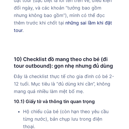
đặt tour (đặc biệt là lỗi tên trên vé, điều kiện
đổi ngày, và các khoản “tưởng bao gồm
nhưng không bao gồm”), mình có thể đọc
thêm trước khi chốt tại
những sai lầm khi đặt
tour
.
10) Checklist đồ mang theo cho bé (đi
tour outbound): gọn nhẹ nhưng đủ dùng
Đây là checklist thực tế cho gia đình có bé 2-
12 tuổi. Mục tiêu là “đủ dùng khi cần”, không
mang quá nhiều làm mệt bố mẹ.
10.1) Giấy tờ và thông tin quan trọng
Hộ chiếu của bé (còn hạn theo yêu cầu
từng nước), bản chụp lưu trong điện
thoại.