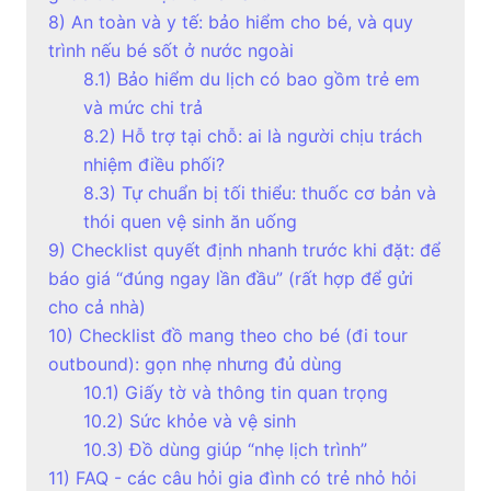
8) An toàn và y tế: bảo hiểm cho bé, và quy
trình nếu bé sốt ở nước ngoài
8.1) Bảo hiểm du lịch có bao gồm trẻ em
và mức chi trả
8.2) Hỗ trợ tại chỗ: ai là người chịu trách
nhiệm điều phối?
8.3) Tự chuẩn bị tối thiểu: thuốc cơ bản và
thói quen vệ sinh ăn uống
9) Checklist quyết định nhanh trước khi đặt: để
báo giá “đúng ngay lần đầu” (rất hợp để gửi
cho cả nhà)
10) Checklist đồ mang theo cho bé (đi tour
outbound): gọn nhẹ nhưng đủ dùng
10.1) Giấy tờ và thông tin quan trọng
10.2) Sức khỏe và vệ sinh
10.3) Đồ dùng giúp “nhẹ lịch trình”
11) FAQ - các câu hỏi gia đình có trẻ nhỏ hỏi