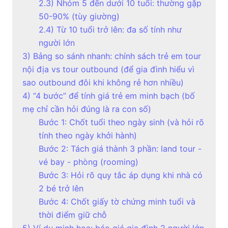
2.3) Nhóm 5 đến dưới 10 tuổi: thường gặp
50-90% (tùy giường)
2.4) Từ 10 tuổi trở lên: đa số tính như
người lớn
3) Bảng so sánh nhanh: chính sách trẻ em tour
nội địa vs tour outbound (để gia đình hiểu vì
sao outbound đôi khi không rẻ hơn nhiều)
4) “4 bước” để tính giá trẻ em minh bạch (bố
mẹ chỉ cần hỏi đúng là ra con số)
Bước 1: Chốt tuổi theo ngày sinh (và hỏi rõ
tính theo ngày khởi hành)
Bước 2: Tách giá thành 3 phần: land tour -
vé bay - phòng (rooming)
Bước 3: Hỏi rõ quy tắc áp dụng khi nhà có
2 bé trở lên
Bước 4: Chốt giấy tờ chứng minh tuổi và
thời điểm giữ chỗ
5) Ví dụ minh họa: báo giá gia đình 2 người lớn