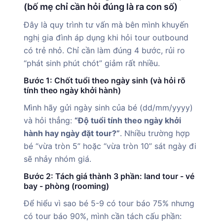
(bố mẹ chỉ cần hỏi đúng là ra con số)
Đây là quy trình tư vấn mà bên mình khuyến
nghị gia đình áp dụng khi hỏi tour outbound
có trẻ nhỏ. Chỉ cần làm đúng 4 bước, rủi ro
“phát sinh phút chót” giảm rất nhiều.
Bước 1: Chốt tuổi theo ngày sinh (và hỏi rõ
tính theo ngày khởi hành)
Mình hãy gửi ngày sinh của bé (dd/mm/yyyy)
và hỏi thẳng:
“Độ tuổi tính theo ngày khởi
hành hay ngày đặt tour?”
. Nhiều trường hợp
bé “vừa tròn 5” hoặc “vừa tròn 10” sát ngày đi
sẽ nhảy nhóm giá.
Bước 2: Tách giá thành 3 phần: land tour - vé
bay - phòng (rooming)
Để hiểu vì sao bé 5-9 có tour báo 75% nhưng
có tour báo 90%, mình cần tách cấu phần: