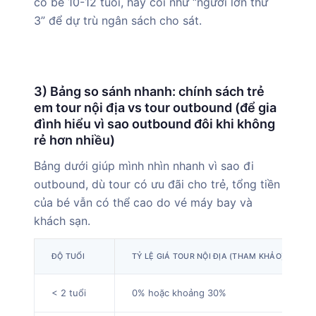
có bé 10-12 tuổi, hãy coi như “người lớn thứ
3” để dự trù ngân sách cho sát.
3) Bảng so sánh nhanh: chính sách trẻ
em tour nội địa vs tour outbound (để gia
đình hiểu vì sao outbound đôi khi không
rẻ hơn nhiều)
Bảng dưới giúp mình nhìn nhanh vì sao đi
outbound, dù tour có ưu đãi cho trẻ, tổng tiền
của bé vẫn có thể cao do vé máy bay và
khách sạn.
ĐỘ TUỔI
TỶ LỆ GIÁ TOUR NỘI ĐỊA (THAM KHẢO)
< 2 tuổi
0% hoặc khoảng 30%