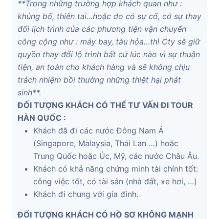
**Trong những trường hợp khách quan như :
khủng bố, thiên tai…hoặc do có sự cố, có sự thay
đổi lịch trình của các phương tiện vận chuyển
công cộng như : máy bay, tàu hỏa…thì Cty sẽ giữ
quyền thay đổi lộ trình bất cứ lúc nào vì sự thuận
tiện, an toàn cho khách hàng và sẽ không chịu
trách nhiệm bồi thường những thiệt hại phát
sinh**.
ĐỐI TƯỢNG KHÁCH CÓ THỂ TƯ VẤN ĐI TOUR
HÀN QUỐC :
Khách đã đi các nước Đông Nam Á
(Singapore, Malaysia, Thái Lan …) hoặc
Trung Quốc hoặc Úc, Mỹ, các nước Châu Âu.
Khách có khả năng chứng minh tài chính tốt:
công việc tốt, có tài sản (nhà đất, xe hơi, …)
Khách đi chung với gia đình.
ĐỐI TƯỢNG KHÁCH CÓ HỒ SƠ KHÔNG MẠNH