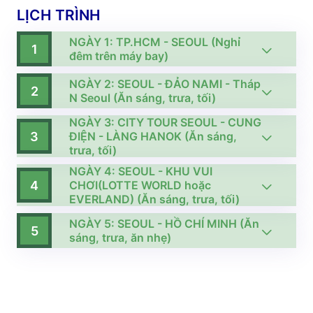
LỊCH TRÌNH
NGÀY 1: TP.HCM - SEOUL (Nghỉ
1
đêm trên máy bay)
NGÀY 2: SEOUL - ĐẢO NAMI - Tháp
2
N Seoul (Ăn sáng, trưa, tối)
NGÀY 3: CITY TOUR SEOUL - CUNG
3
ĐIỆN - LÀNG HANOK (Ăn sáng,
trưa, tối)
NGÀY 4: SEOUL - KHU VUI
4
CHƠI(LOTTE WORLD hoặc
EVERLAND) (Ăn sáng, trưa, tối)
NGÀY 5: SEOUL - HỒ CHÍ MINH (Ăn
5
sáng, trưa, ăn nhẹ)