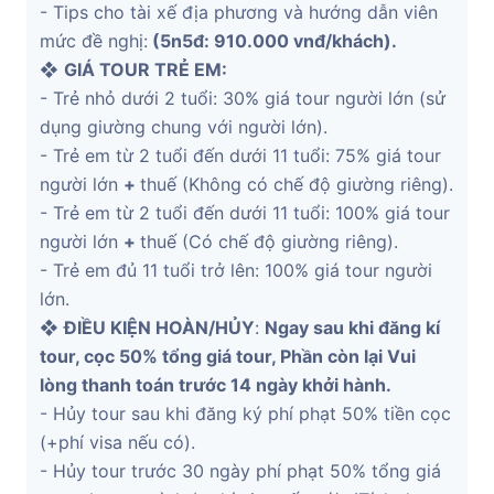
- Tips cho tài xế địa phương và hướng dẫn viên
mức đề nghị:
(5n5đ: 910.000 vnđ/khách).
❖
G
IÁ TOUR TRẺ EM:
- Trẻ nhỏ dưới 2 tuổi: 30% giá tour người lớn (sử
dụng giường chung với người lớn).
- Trẻ em từ 2 tuổi đến dưới 11 tuổi: 75% giá tour
người lớn
+
thuế (Không có chế độ giường riêng).
- Trẻ em từ 2 tuổi đến dưới 11 tuổi: 100% giá tour
người lớn
+
thuế (Có chế độ giường riêng).
- Trẻ em đủ 11 tuổi trở lên: 100% giá tour người
lớn.
❖
ĐIỀU KIỆN HOÀN/HỦY
:
Ngay sau khi đăng kí
tour, cọc 50% tổng giá tour, Phần còn lại Vui
lòng thanh toán trước 14 ngày khởi hành.
- Hủy tour sau khi đăng ký phí phạt 50% tiền cọc
(+phí visa nếu có).
- Hủy tour trước 30 ngày phí phạt 50% tổng giá