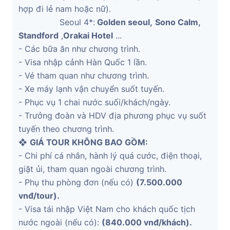
hợp đi lẻ nam hoặc nữ).
Seoul 4*:
Golden seoul,
Sono Calm,
Standford
,
Orakai Hotel
...
- Các bữa ăn như chương trình.
- Visa nhập cảnh Hàn Quốc 1 lần.
- Vé tham quan như chương trình.
- Xe máy lạnh vận chuyển suốt tuyến.
- Phục vụ 1 chai nước suối/khách/ngày.
- Trưởng đoàn và HDV địa phương phục vụ suốt
tuyến theo chương trình.
❖
GIÁ TOUR KHÔNG BAO GỒM
:
- Chi phí cá nhân, hành lý quá cước, điện thoại,
giặt ủi, tham quan ngoài chương trình.
- Phụ thu phòng đơn (nếu có)
(7.500.000
vnđ/tour).
- Visa tái nhập Việt Nam cho khách quốc tịch
nước ngoài (nếu có):
(840.000 vnđ/khách).