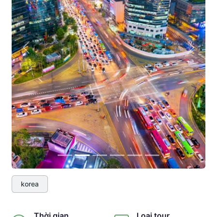
Previous
Next
korea
Thời gian
Loại tour