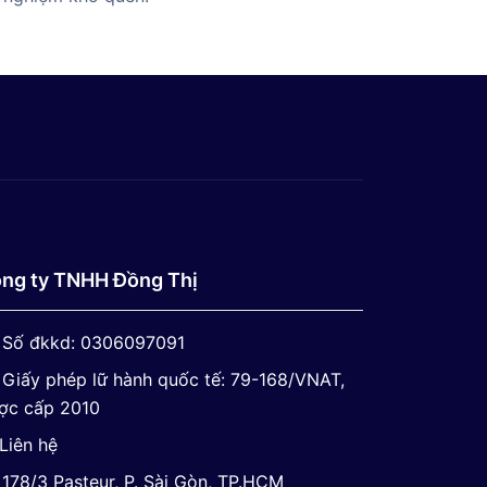
ng ty TNHH Đồng Thị
Số đkkd: 0306097091
Giấy phép lữ hành quốc tế: 79-168/VNAT,
ợc cấp 2010
Liên hệ
178/3 Pasteur, P. Sài Gòn, TP.HCM