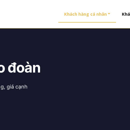
Khách hàng cá nhân
Khá
o đoàn
g, giá cạnh