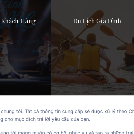
 Khách Hàng
Du Lịch Gia Đình
Khách Hàng
Đại Gia Đình
i chúng tôi. Tất cả thông tin cung cấp sẽ được xử lý theo 
 phù hợp ngân sách
Vừa có giá tốt, vừa có vị trí tốt để
g cho mục đích trả lời yêu cầu của bạn.
ăn uống và nghỉ ngơi
úng tôi mong muốn có cơ hội phục vụ và tạo ra những trải