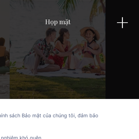
+
Họp mặt
Hiệp hội, họp lớp, nhóm bạn
Chính sách Bảo mật của chúng tôi, đảm bảo
Giá rẻ, lại nhiều lựa chọn phù hợp
mục đích
 nghiệm khó quên.